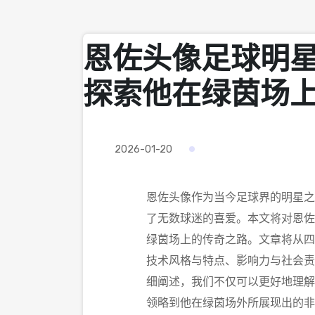
恩佐头像足球明
探索他在绿茵场
2026-01-20
恩佐头像作为当今足球界的明星之
了无数球迷的喜爱。本文将对恩佐
绿茵场上的传奇之路。文章将从四
技术风格与特点、影响力与社会责
细阐述，我们不仅可以更好地理解
领略到他在绿茵场外所展现出的非