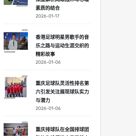
素质的结合
2026-01-17
香港足球明星男歌手的音
乐之路与运动生涯交织的
精彩故事
2026-01-06
重庆足球队灵活性排名第
六引发关注展现球队实力
与潜力
2026-01-06
重庆排球队在全国排球团