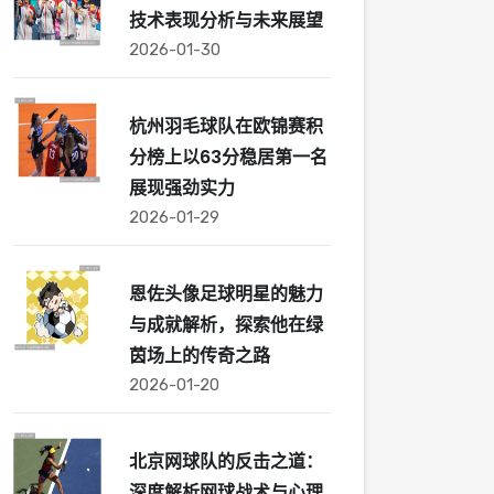
技术表现分析与未来展望
2026-01-30
杭州羽毛球队在欧锦赛积
分榜上以63分稳居第一名
展现强劲实力
2026-01-29
恩佐头像足球明星的魅力
与成就解析，探索他在绿
茵场上的传奇之路
2026-01-20
北京网球队的反击之道：
深度解析网球战术与心理