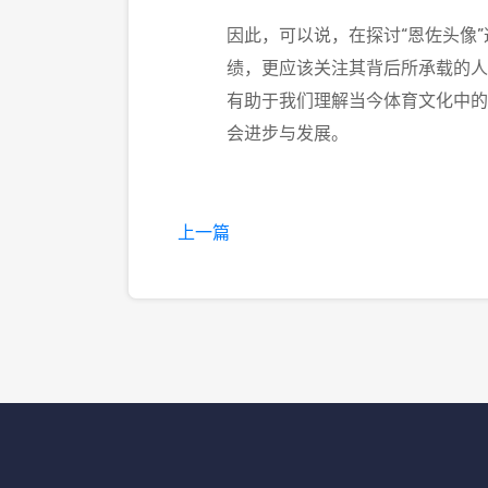
因此，可以说，在探讨“恩佐头像
绩，更应该关注其背后所承载的人
有助于我们理解当今体育文化中的
会进步与发展。
上一篇