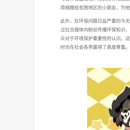
项捐赠给贫困地区的小朋友，为
此外，在环保问题日益严重的今天
过社交媒体向粉丝传播环保知识
众对于环境保护重要性的认识。这
时也在社会各界赢得了高度尊重。