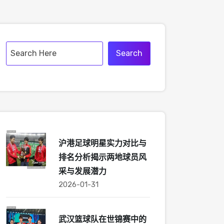
沪港足球明星实力对比与
排名分析揭示两地球员风
采与发展潜力
2026-01-31
武汉篮球队在世锦赛中的